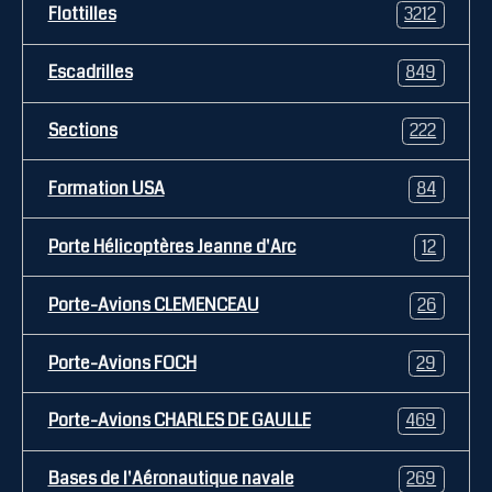
Flottilles
3212
Escadrilles
849
Sections
222
Formation USA
84
Porte Hélicoptères Jeanne d'Arc
12
Porte-Avions CLEMENCEAU
26
Porte-Avions FOCH
29
Porte-Avions CHARLES DE GAULLE
469
Bases de l'Aéronautique navale
269