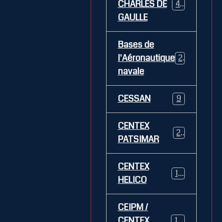
CHARLES DE
469
GAULLE
Bases de
l'Aéronautique
269
navale
CESSAN
9
CENTEX
21
PATSIMAR
CENTEX
14
HELICO
CEIPM /
CENTEX
108