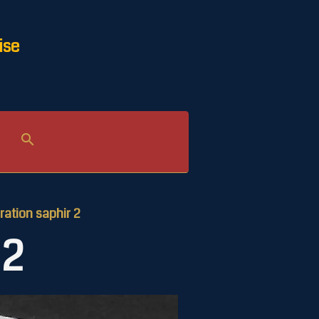
ise
ation saphir 2
 2