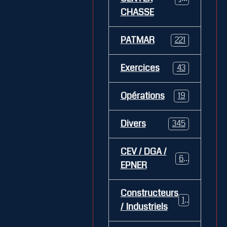
CHASSE
PATMAR
221
Exercices
43
Opérations
19
Divers
345
CEV / DGA /
62
EPNER
Constructeurs
127
/ Industriels