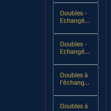
Doubles -
Echangés 1
- -
Doubles -
Echangés
2
Doubles à
l'échange
08
Doubles à