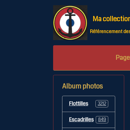
Ma collectio
Référencement des 
Page 
Album photos
Flottilles
3212
Escadrilles
849