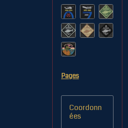
Pages
Coordonn
ées