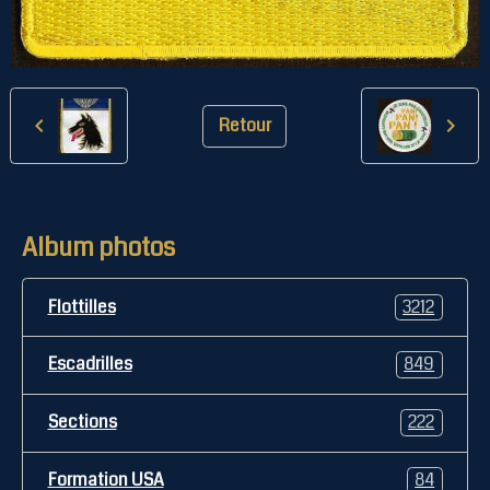
Retour
Album photos
Flottilles
3212
Escadrilles
849
Sections
222
Formation USA
84