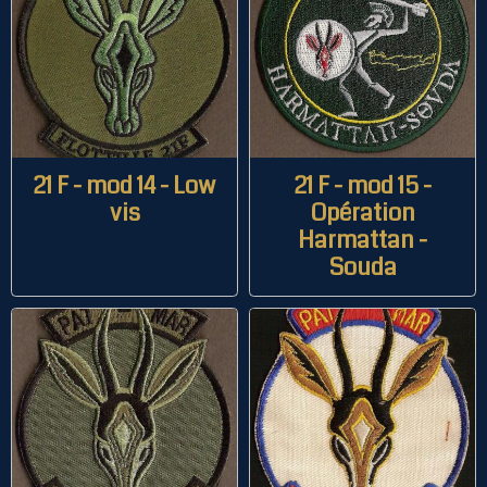
21 F - mod 14 - Low
21 F - mod 15 -
vis
Opération
Harmattan -
Souda