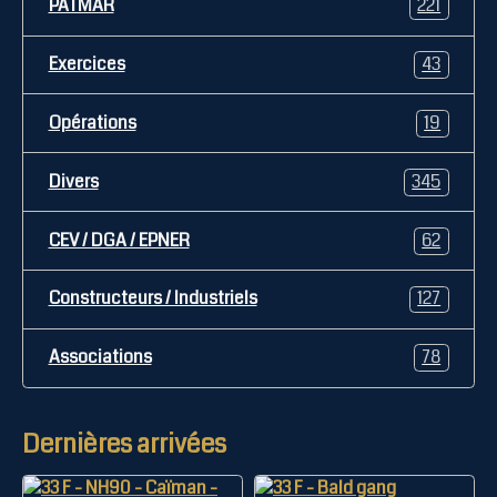
PATMAR
221
Exercices
43
Opérations
19
Divers
345
CEV / DGA / EPNER
62
Constructeurs / Industriels
127
Associations
78
Dernières arrivées