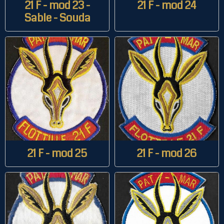
21 F - mod 23 -
21 F - mod 24
Sable - Souda
21 F - mod 25
21 F - mod 26