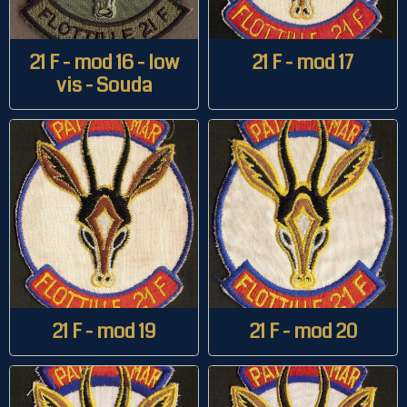
21 F - mod 16 - low
21 F - mod 17
vis - Souda
21 F - mod 19
21 F - mod 20