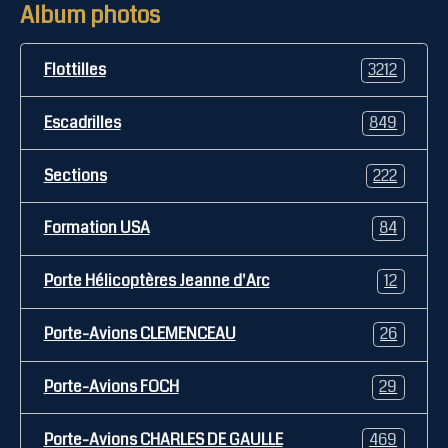
Album photos
Flottilles
3212
Escadrilles
849
Sections
222
Formation USA
84
Porte Hélicoptères Jeanne d'Arc
12
Porte-Avions CLEMENCEAU
26
Porte-Avions FOCH
29
Porte-Avions CHARLES DE GAULLE
469