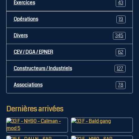
Exercices
43
Opérations
19
Divers
345
CEV / DGA / EPNER
62
Constructeurs / Industriels
127
Associations
78
Dernières arrivées