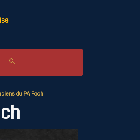
ise
ciens du PA Foch
och