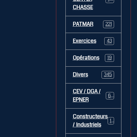
CHASSE
PATMAR
221
Exercices
43
Opérations
19
Divers
345
CEV / DGA /
62
EPNER
Constructeurs
127
/ Industriels