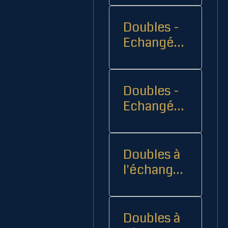
Doubles -
Echangés 1
- -
Doubles -
Echangés
2
Doubles à
l'échange
08
Doubles à