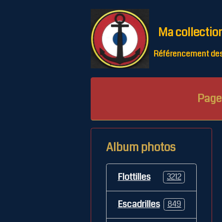
Ma collectio
Référencement des 
Page 
Album photos
Flottilles
3212
Escadrilles
849