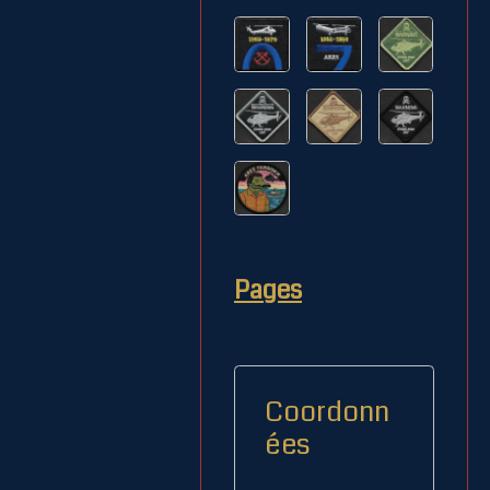
Pages
Coordonn
ées