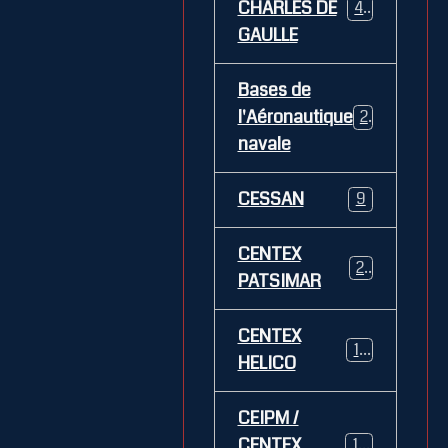
CHARLES DE
469
GAULLE
Bases de
l'Aéronautique
269
navale
CESSAN
9
CENTEX
21
PATSIMAR
CENTEX
14
HELICO
CEIPM /
CENTEX
108