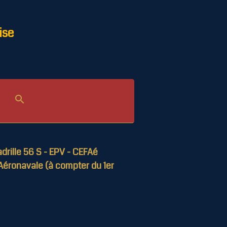
ise
drille 56 S - EPV - CEFAé
Aéronavale (à compter du 1er