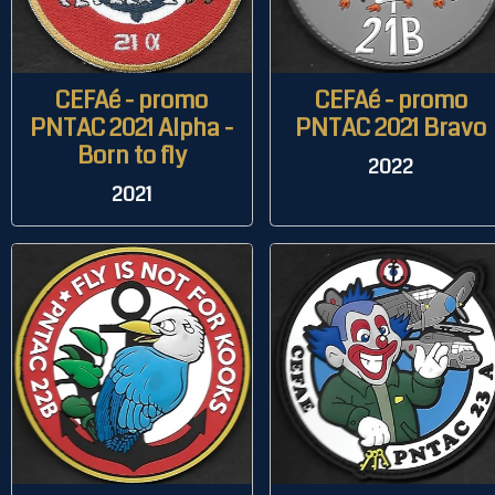
CEFAé - promo
CEFAé - promo
PNTAC 2021 Alpha -
PNTAC 2021 Bravo
Born to fly
2022
2021