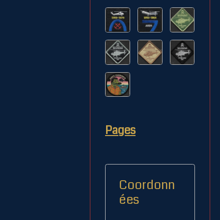
Pages
Coordonn
ées