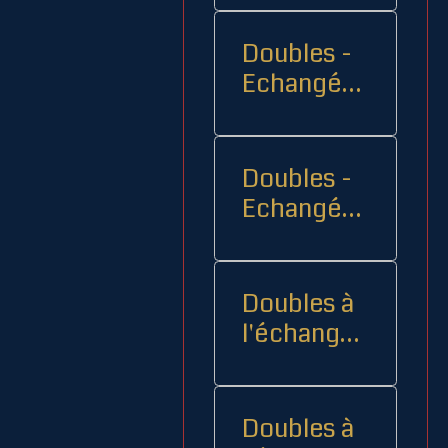
Doubles -
Echangés 1
- -
Doubles -
Echangés
2
Doubles à
l'échange
08
Doubles à