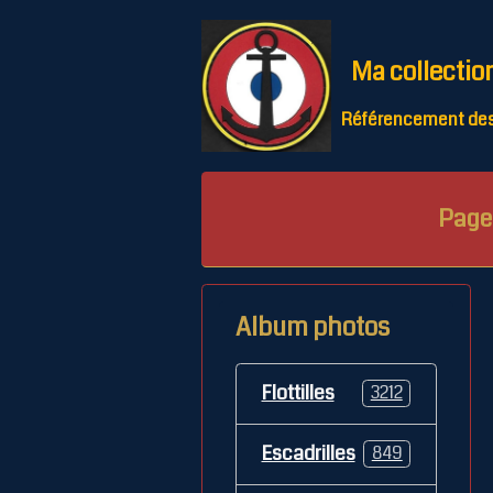
Ma collectio
Référencement des 
Page 
Album photos
Flottilles
3212
Escadrilles
849