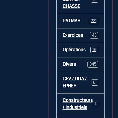
CHASSE
PATMAR
221
Exercices
43
Opérations
19
Divers
345
CEV / DGA /
62
EPNER
Constructeurs
127
/ Industriels