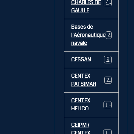
CHARLES DE
469
GAULLE
Bases de
l'Aéronautique
269
navale
CESSAN
9
CENTEX
21
PATSIMAR
CENTEX
14
HELICO
CEIPM /
CENTEX
108