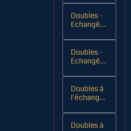
Doubles -
Echangés 1
- -
Doubles -
Echangés
2
Doubles à
l'échange
08
Doubles à