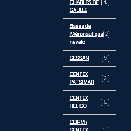
CHARLES DE
469
GAULLE
Bases de
l'Aéronautique
269
navale
CESSAN
9
CENTEX
21
PATSIMAR
CENTEX
14
HELICO
CEIPM /
CENTEX
108