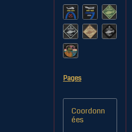
Pages
Coordonn
ées