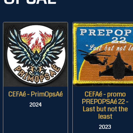
CEFAé - PrimOpsAé
CEFAé - promo
PREPOPSAé 22 -
2024
Last but not the
least
2023