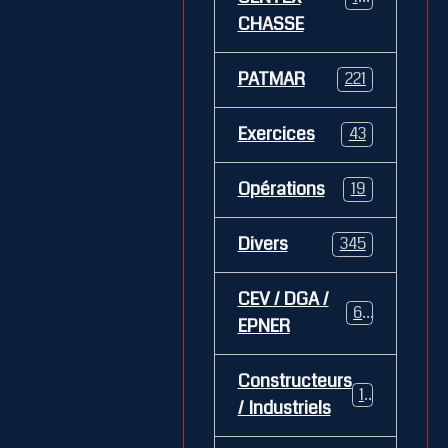
CHASSE
PATMAR
221
Exercices
43
Opérations
19
Divers
345
CEV / DGA /
62
EPNER
Constructeurs
127
/ Industriels