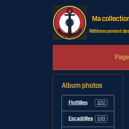
Ma collectio
Référencement des 
Page 
Album photos
Flottilles
3212
Escadrilles
849