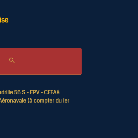
ise
drille 56 S - EPV - CEFAé
Aéronavale (à compter du 1er